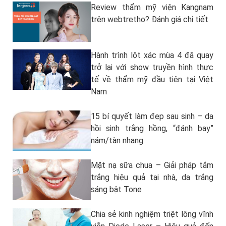
Review thẩm mỹ viện Kangnam
trên webtretho? Đánh giá chi tiết
Hành trình lột xác mùa 4 đã quay
trở lại với show truyền hình thực
tế về thẩm mỹ đầu tiên tại Việt
Nam
15 bí quyết làm đẹp sau sinh – da
hồi sinh trắng hồng, “đánh bay”
nám/tàn nhang
Mặt nạ sữa chua – Giải pháp tắm
trắng hiệu quả tại nhà, da trắng
sáng bật Tone
Chia sẻ kinh nghiệm triệt lông vĩnh