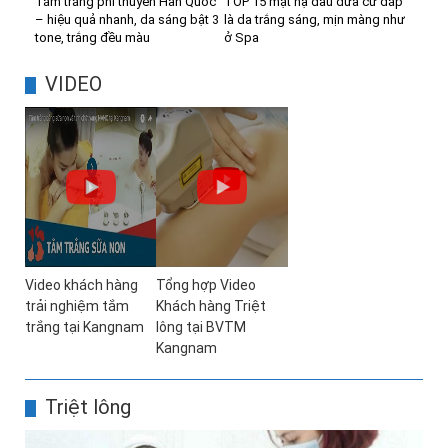
Tắm trắng phi thuyền Hàn Quốc
TOP 15 mặt nạ dầu dừa cứ đắp
– hiệu quả nhanh, da sáng bật 3
là da trắng sáng, mịn màng như
tone, trắng đều màu
ở Spa
VIDEO
Video khách hàng
Tổng hợp Video
trải nghiệm tắm
Khách hàng Triệt
trắng tại Kangnam
lông tại BVTM
Kangnam
Triệt lông