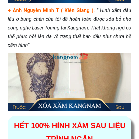
+ Anh Nguyễn Minh T ( Kiên Giang ):
” Hình xăm đầu
lâu ở bụng chân của tôi đã hoàn toàn được xóa bỏ nhờ
công nghệ Laser Toning tại Kangnam. Thật không ngờ có
thể phục hồi làn da về trạng thái ban đầu như chưa hề
xăm hình”
HẾT 100% HÌNH XĂM SAU LIỆU
TRÌNH NGẮN