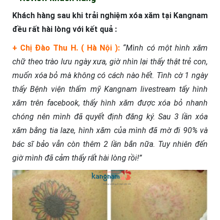
Khách hàng sau khi trải nghiệm xóa xăm tại Kangnam
đều rất hài lòng với kết quả :
+
Chị Đào Thu H. ( Hà Nội ):
“Mình có một hình xăm
chữ theo trào lưu ngày xưa, giờ nhìn lại thấy thật trẻ con,
muốn xóa bỏ mà không có cách nào hết. Tình cờ 1 ngày
thấy Bệnh viện thẩm mỹ Kangnam livestream tẩy hình
xăm trên facebook, thấy hình xăm được xóa bỏ nhanh
chóng nên mình đã quyết định đăng ký. Sau 3 lần xóa
xăm bằng tia laze, hình xăm của mình đã mờ đi 90% và
bác sĩ bảo vẫn còn thêm 2 lần bắn nữa. Tuy nhiên đến
giờ mình đã cảm thấy rất hài lòng rồi!”