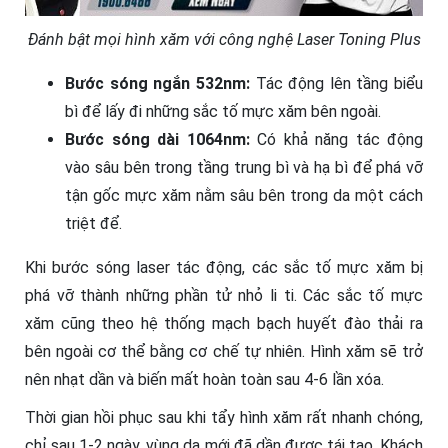
Đánh bật mọi hình xăm với công nghệ Laser Toning Plus
Bước sóng ngắn 532nm:
Tác động lên tầng biểu
bì để lấy đi những sắc tố mực xăm bên ngoài.
Bước sóng dài 1064nm:
Có khả năng tác động
vào sâu bên trong tầng trung bì và hạ bì để phá vỡ
tận gốc mực xăm nằm sâu bên trong da một cách
triệt để.
Khi bước sóng laser tác động, các sắc tố mực xăm bị
phá vỡ thành những phần tử nhỏ li ti. Các sắc tố mực
xăm cũng theo hệ thống mạch bạch huyết đào thải ra
bên ngoài cơ thể bằng cơ chế tự nhiên. Hình xăm sẽ trở
nên nhạt dần và biến mất hoàn toàn sau 4-6 lần xóa.
Thời gian hồi phục sau khi tẩy hình xăm rất nhanh chóng,
chỉ sau 1-2 ngày, vùng da mới đã dần được tái tạo. Khách