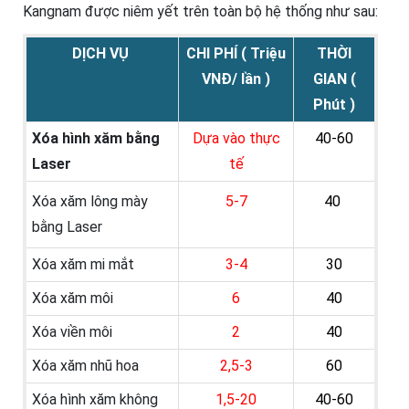
Kangnam được niêm yết trên toàn bộ hệ thống như sau:
DỊCH VỤ
CHI PHÍ ( Triệu
THỜI
VNĐ/ lần )
GIAN (
Phút )
Xóa hình xăm bằng
Dựa vào thực
40-60
Laser
tế
Xóa xăm lông mày
5-7
40
bằng Laser
Xóa xăm mi mắt
3-4
30
Xóa xăm môi
6
40
Xóa viền môi
2
40
Xóa xăm nhũ hoa
2,5-3
60
Xóa hình xăm không
1,5-20
40-60