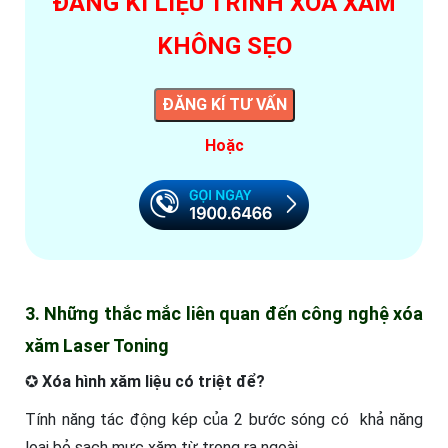
ĐĂNG KÍ LIỆU TRÌNH XÓA XĂM
KHÔNG SẸO
ĐĂNG KÍ TƯ VẤN
Hoặc
3. Những thắc mắc liên quan đến công nghệ xóa
xăm Laser Toning
✪
Xóa hình xăm liệu có triệt để?
Tính năng tác động kép của 2 bước sóng có khả năng
loại bỏ sạch mực xăm từ trong ra ngoài.